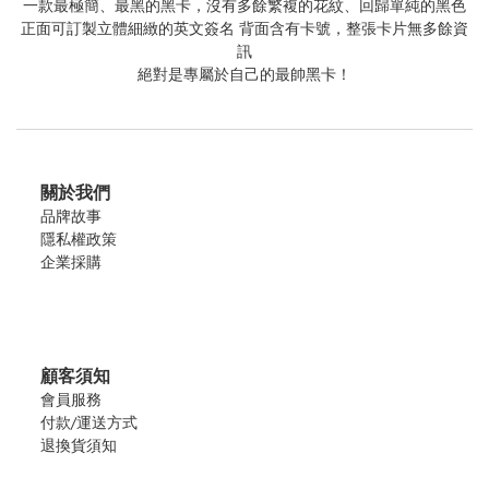
一款最極簡、最黑的黑卡，沒有多餘繁複的花紋、回歸單純的黑色
正面可訂製立體細緻的英文簽名 背面含有卡號，整張卡片無多餘資
訊
絕對是專屬於自己的最帥黑卡！
關於我們
品牌故事
隱私權政策
企業採購
顧客須知
會員服務
付款/運送方式
退換貨須知