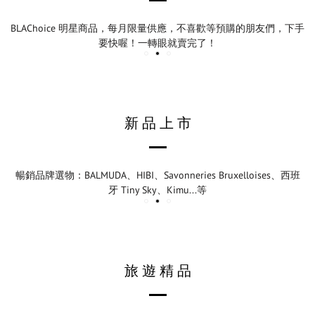
BLAChoice 明星商品，每月限量供應，不喜歡等預購的朋友們，下手
要快喔！一轉眼就賣完了！
新 品 上 市
暢銷品牌選物：BALMUDA、HIBI、Savonneries Bruxelloises、西班
牙 Tiny Sky、Kimu...等
旅 遊 精 品