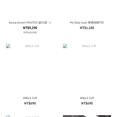
Georg Jensen-MUUTOS 旅行袋 - L
My Daily Look 厚磅純棉TEE
NT$9,290
NT$1,180
NT$18,580
ANGLE CUP
ANGLE CUP
NT$690
NT$690