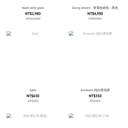
black wine glass
Georg Jensen - 筆電收納包 - 黑色
NT$2,980
NT$4,990
NT$13,680
NT$9,980
bank
Areaware 純白撲克牌
NT$630
NT$350
NT$800
NT$450