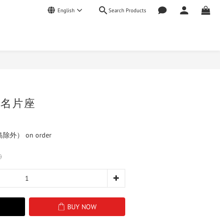
Search Products
English
BUY NOW
鋼名片座
） on order
0
BUY NOW