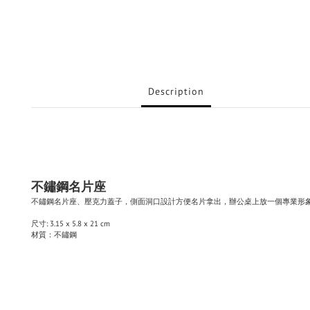
Description
不鏽鋼名片座
不鏽鋼名片座、壓克力蓋子，側面洞口設計方便名片拿出，辦公桌上放一個專業形
尺寸
:
3.15 x 5.8 x 21 cm
材質：
不鏽鋼