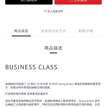
加入購物車
立即購買
加入追蹤清單
商品描述
送貨及付款方式
顧客評價
商品描述
BUSINESS CLASS
每個細節均延續了 20 世紀 20 年代和 30 年代 Georg Jensen 傳達的裝飾藝術審美理
念，彰顯出時尚斯堪的納維亞簡約風格。
打造簡約時尚風格 質感養成必備皮件
源自丹麥皇室御用飾品百年堅持，延續歐洲傳統工藝美學理念，Georg Jensen 皮件
以極緻工法強調產品細節製作，同時完美詮釋歐洲時尚斯堪的維亞簡約風格。全系