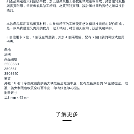
列產品精選義大利頂級牛皮，加以最高規格工藝技術精雕細琢而成，結合優雅風格
與實質耐用，呈現出兼具做工精細、材質設計實用、設計風格簡約獨特之頂級皮件
臻品。
本款產品採用高檔優質材料，由技藝精湛的工匠使用悠久傳統技藝精心製作而成，
是一款高貴優雅又實用的皮具，做工精細，材質經久耐用，設計風格獨特。
8 個信用卡卡位，2 個現金隔層袋，外加 4 個隔層袋。配有 3 個口袋的可拆式信用
卡夾。
產地
法國
商品編號
3508663
3508611
3508610
材質
外觀：印有十字壓紋圖案的義大利黑色全粒面牛皮，配有黑色漆面的 GJ 金屬標誌。 裡
襯：義大利黑色軟質全粒面牛皮，印有銀色印花標誌
測量尺寸
118 mm x 93 mm
了解更多