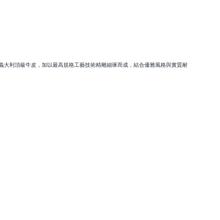
精選義大利頂級牛皮，加以最高規格工藝技術精雕細琢而成，結合優雅風格與實質耐