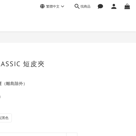
找商品
繁體中文
立即購買
CLASSIC 短皮夾
運（離島除外）
0
配黑色