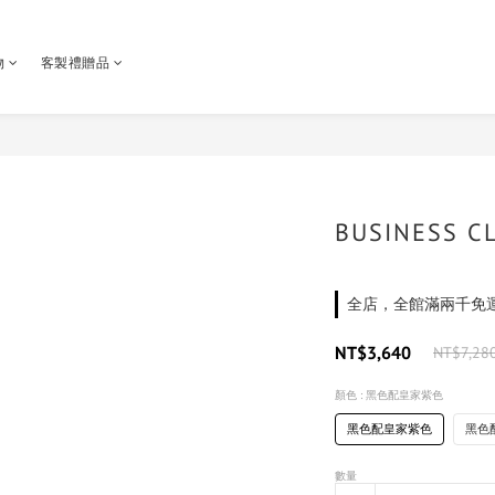
物
客製禮贈品
BUSINESS 
全店，全館滿兩千免
NT$3,640
NT$7,28
顏色
: 黑色配皇家紫色
黑色配皇家紫色
黑色
數量