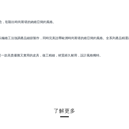
藝術審美理念，彰顯出時尚斯堪的納維亞簡約風格。
en 皮件以極緻工法強調產品細節製作，同時完美詮釋歐洲時尚斯堪的維亞簡約風格。全系列產品
是一款高貴優雅又實用的皮具，做工精細，材質經久耐用，設計風格獨特。
了解更多