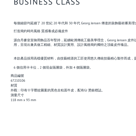
BUSINESS CLASS
每個細節均延續了 20 世紀 20 年代和 30 年代 Georg Jensen 傳達的裝飾
打造簡約時尚風格 質感養成必備皮件
源自丹麥皇室御用飾品百年堅持，延續歐洲傳統工藝美學理念，Georg Jens
用，呈現出兼具做工精細、材質設計實用、設計風格簡約獨特之頂級皮件臻品。
本款產品採用高檔優質材料，由技藝精湛的工匠使用悠久傳統技藝精心製作而成，
6 個信用卡卡位，2 個現金隔層袋，外加 4 個隔層袋。
商品編號
67210106
材質
外觀：印有十字壓紋圖案的黑色全粒面牛皮，配有GJ 燙銀標誌。
測量尺寸
118 mm x 93 mm