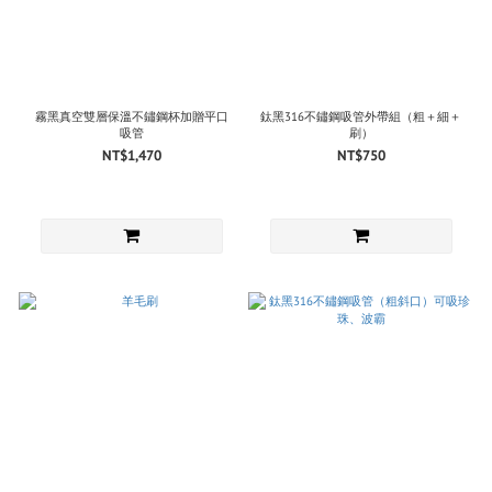
霧黑真空雙層保溫不鏽鋼杯加贈平口
鈦黑316不鏽鋼吸管外帶組（粗＋細＋
吸管
刷）
NT$1,470
NT$750