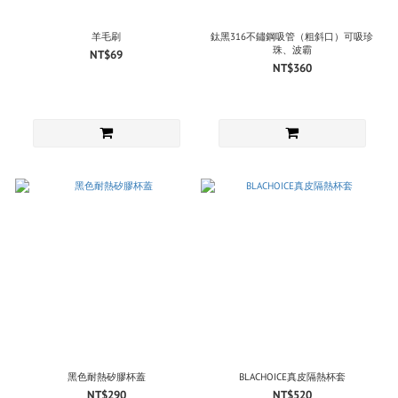
羊毛刷
鈦黑316不鏽鋼吸管（粗斜口）可吸珍
珠、波霸
NT$69
NT$360
黑色耐熱矽膠杯蓋
BLACHOICE真皮隔熱杯套
NT$290
NT$520